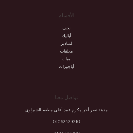
الأقسام
نجف
أباليك
لمبادير
معلقات
لمبات
أباجورات
تواصل معنا
مدينة نصر أخر مكرم عبيد أعلى مطعم الشبراوى
01062429210