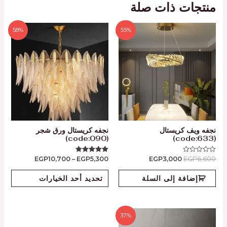
منتجات ذات صلة
58%
55%
نجفه ويف كريستال
نجفه كريستال ورق شجر
(code:090)
(code:633)
EGP
10,700
–
EGP
5,300
EGP
3,000
EGP
6,600
تم
تم التقييم
التقييم
5.00
0
من 5
من
إضافة إلى السلة
تحديد أحد الخيارات
5
37%