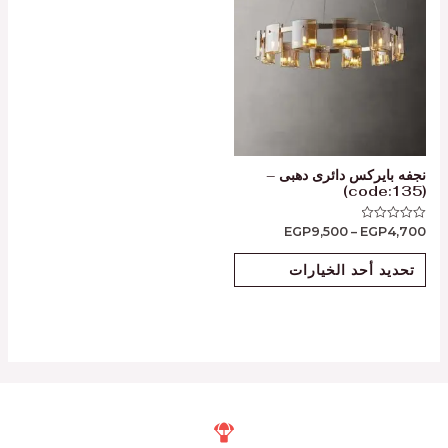
نجفه بايركس دائرى دهبى –
(code:135)
EGP
9,500
–
EGP
4,700
تم
التقييم
0
من
تحديد أحد الخيارات
5