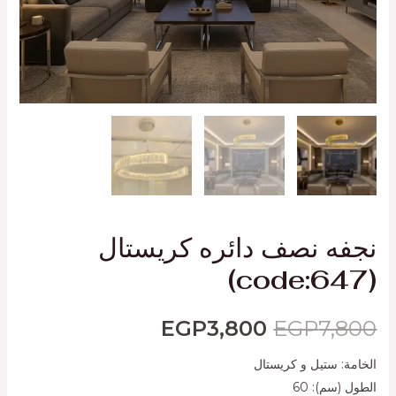
نجفه نصف دائره كريستال
(code:647)
EGP
3,800
EGP
7,800
الخامة: ستيل و كريستال
الطول (سم): 60