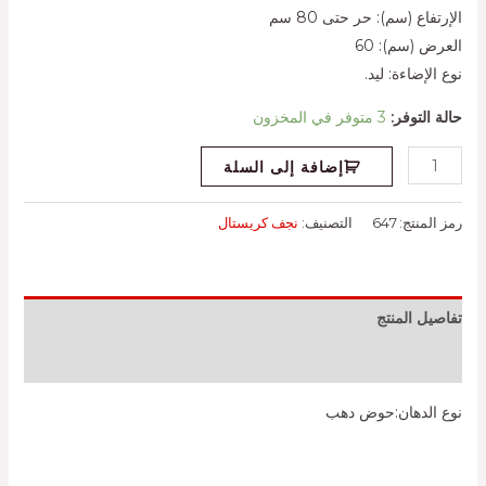
الإرتفاع (سم): حر حتى 80 سم
العرض (سم): 60
نوع الإضاءة: ليد.
حالة التوفر:
3 متوفر في المخزون
إضافة إلى السلة
رمز المنتج:
647
التصنيف:
نجف كريستال
تفاصيل المنتج
مراجعات (0)
نوع الدهان:حوض دهب