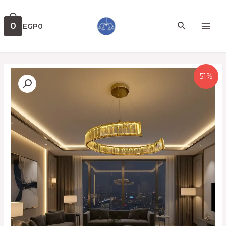
0
EGP
0
51%