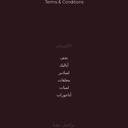
Terms & Conditions
JL
الأقسام
نجف
أباليك
لمبادير
معلقات
لمبات
أباجورات
تواصل معنا