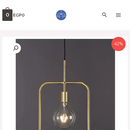
0
EGP
0
42%