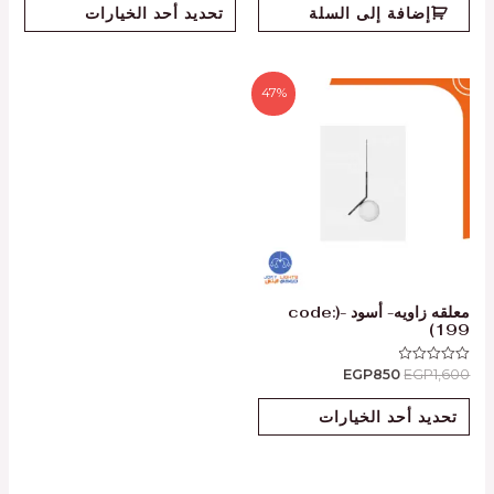
من
من
إضافة إلى السلة
تحديد أحد الخيارات
5
5
47%
معلقه زاويه- أسود -(code:
199)
EGP
850
EGP
1,600
تم
التقييم
0
من
تحديد أحد الخيارات
5