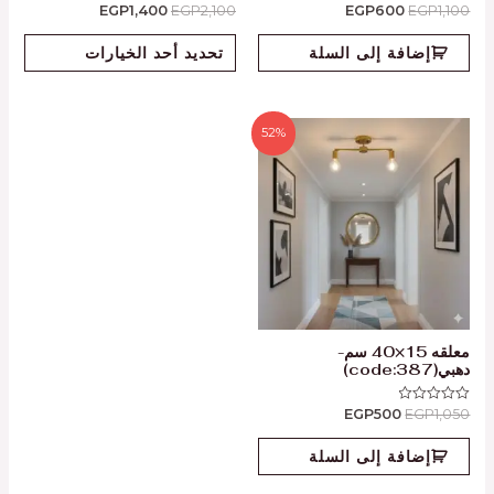
EGP
1,400
EGP
2,100
EGP
600
EGP
1,100
تم
تم
التقييم
التقييم
0
0
من
من
إضافة إلى السلة
تحديد أحد الخيارات
5
5
52%
معلقه 15×40 سم-
دهبي(code:387)
EGP
500
EGP
1,050
تم
التقييم
0
من
إضافة إلى السلة
5