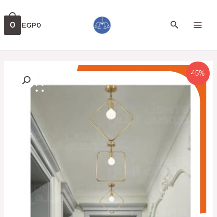
0
EGP
0
45%