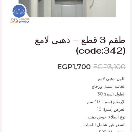
طقم 3 قطع – ذهبى لامع
(code:342)
EGP
1,700
EGP
3,100
اللون: دهبى لامع
الخامة: ستيل وزجاج
الطول (سم): 30
الإرتفاع (سم): 40 سم
العرض (سم): 10
نوع الطلاء: حوض دهب .
السعر غير شامل اللمبات .