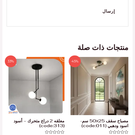
منتجات ذات صلة
33%
45%
مصباح سقف 25×50 سم-
معلقه 2 دراع متحرك – أسود
اسود ودهبي (code:011)
(code:313)