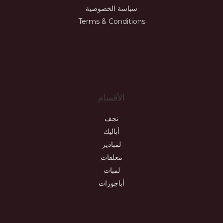
سياسة الخصوصية
Terms & Conditions
JL
الأقسام
نجف
أباليك
لمبادير
معلقات
لمبات
أباجورات