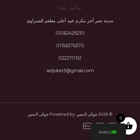
تواصل معنا
مدينة نصر أخر مكرم عبيد أعلى مطعم الشبراوى
01062429210
01156376370
0222711151
aeljoker3@gmail.com
© 2026 جوكى لايتس. Powered by جوكى لايتس
0
Arabic