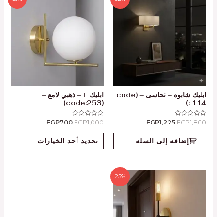
ابليك شابوه – نحاسى – (code
ابليك L – ذهبي لامع –
(code:253)
: 114)
EGP
700
EGP
1,000
EGP
1,225
EGP
1,800
تم
تم
التقييم
التقييم
0
0
من
من
إضافة إلى السلة
تحديد أحد الخيارات
5
5
25%