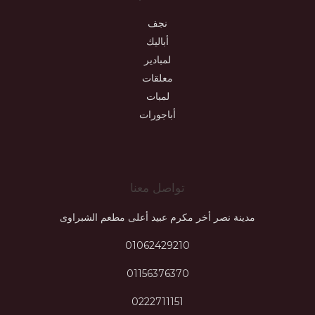
نجف
أباليك
لمبادير
معلقات
لمبات
أباجورات
تواصل معنا
مدينة نصر أخر مكرم عبيد أعلى مطعم الشبراوى
01062429210
01156376370
0222711151