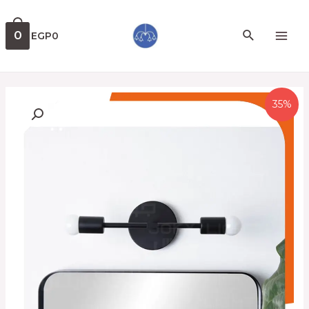
0
EGP
0
35%