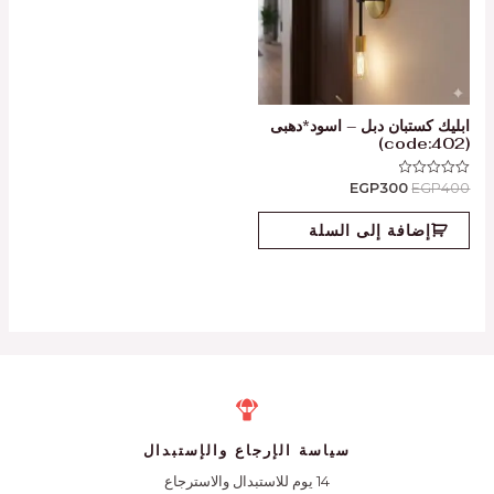
ابليك كستبان دبل – اسود*دهبى
(code:402)
EGP
300
EGP
400
تم
التقييم
0
من
إضافة إلى السلة
5
سياسة الإرجاع والإستبدال
14 يوم للاستبدال والاسترجاع