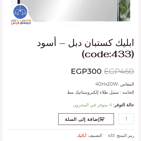
ابليك كستبان دبل – أسود
(code:433)
EGP
300
EGP
460
المقاس :40Hx20W
الخامه : ستيل طلاء إلكتروستاتيك مط
حالة التوفر:
4 متوفر في المخزون
إضافة إلى السلة
رمز المنتج:
433
التصنيف:
أباليك