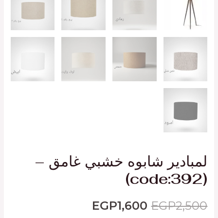
لمبادير شابوه خشبي غامق –
(code:392)
EGP
1,600
EGP
2,500