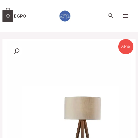
0
EGP
0
36%