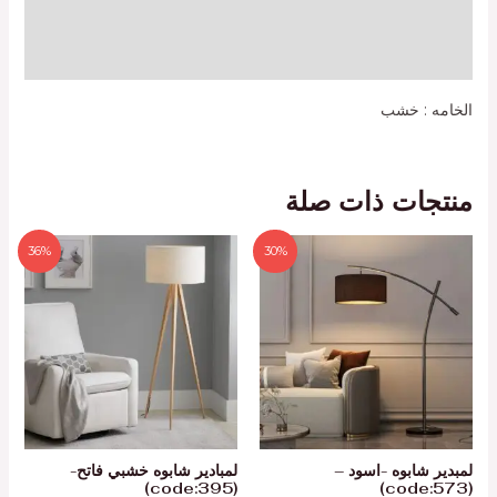
معلومات إضافية
مراجعات (0)
الخامه : خشب
منتجات ذات صلة
36%
30%
لمبدير شابوه -اسود –
لمبادير شابوه خشبي فاتح-
(code:395)
(code:573)