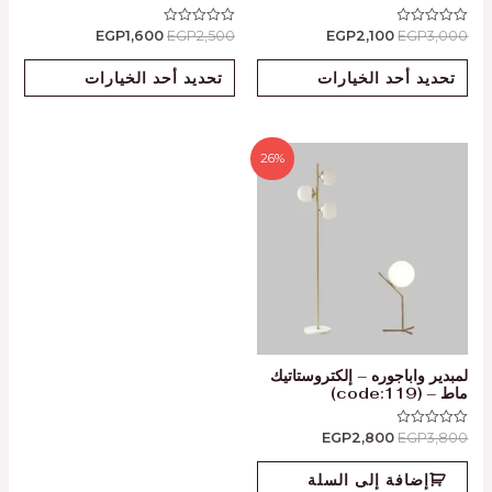
EGP
1,600
EGP
2,500
EGP
2,100
EGP
3,000
تم
تم
التقييم
التقييم
0
0
من
من
تحديد أحد الخيارات
تحديد أحد الخيارات
5
5
26%
لمبدير واباجوره – إلكتروستاتيك
ماط – (code:119)
EGP
2,800
EGP
3,800
تم
التقييم
0
من
إضافة إلى السلة
5