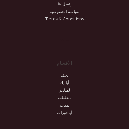
إتصل بنا
سياسة الخصوصية
Terms & Conditions
JL
الأقسام
نجف
أباليك
لمبادير
معلقات
لمبات
أباجورات