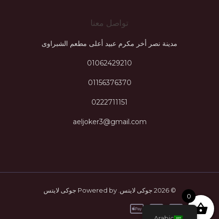
تواصل معنا
مدينة نصر أخر مكرم عبيد أعلى مطعم الشبراوى
01062429210
01156376370
0222711151
aeljoker3@gmail.com
© 2026 جوكى لايتس. Powered by جوكى لايتس
0
Arabic